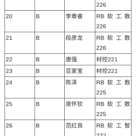
226
20
B
李章睿
RB软工数
226
21
B
段彦龙
RB软工数
226
22
B
唐强
材控221
23
B
豆家宝
材控221
24
B
陈泽
RB软工数
225
25
B
席怀钦
RB软工数
225
26
B
范红良
RB软工智
222