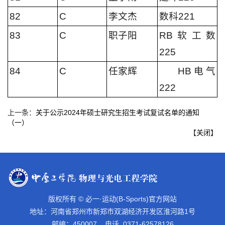
82
C
李文杰
数科221
83
C
职子阳
RB软工数
225
84
C
任家辉
HB电气
222
上一条：
关于公示2024年硕士研究生招生考试复试名单的通知
（一）
【
关闭
】
版权所有 © 必一·运动(B-Sports)官方网站
地址：河南省郑州市新郑市双湖经济开发区淮河路1号
邮编：450007 电话 0371-62578126