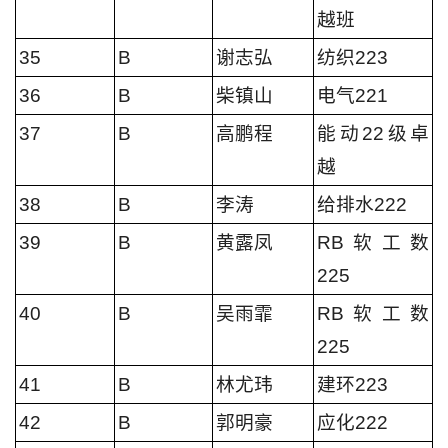
越班
35
B
谢志弘
纺织223
36
B
柴镇山
电气221
37
B
高鹏程
能动22级卓
越
38
B
李涛
给排水222
39
B
黄露凤
RB软工数
225
40
B
吴雨霏
RB软工数
225
41
B
林尤玮
建环223
42
B
郭明豪
应化222