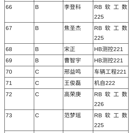
66
B
李登科
RB软工数
225
67
B
焦圣杰
RB软工数
225
68
B
宋正
HB测控221
69
B
曹智宇
HB测控221
70
C
邢益鸣
车辆工程221
71
C
王俊磊
机自222
72
C
高荣庚
RB软工数
226
73
C
范梦瑶
RB软工数
225