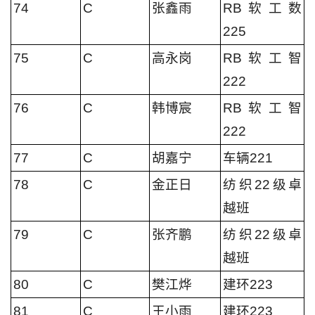
74
C
张鑫雨
RB软工数
225
75
C
高永岗
RB软工智
222
76
C
韩博宸
RB软工智
222
77
C
胡嘉宁
车辆221
78
C
金正日
纺织22级卓
越班
79
C
张齐鹏
纺织22级卓
越班
80
C
樊江烨
建环223
81
C
王小雨
建环223