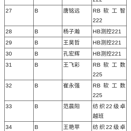
27
B
唐铭远
RB软工智
222
28
B
杨子瀚
HB测控221
29
B
王昊哲
HB测控221
30
B
孔宏辉
HB测控221
31
B
王飞彩
RB软工数
225
32
B
崔永强
RB软工数
225
33
B
范晨阳
纺织22级卓
越班
34
B
王艳苹
纺织22级卓