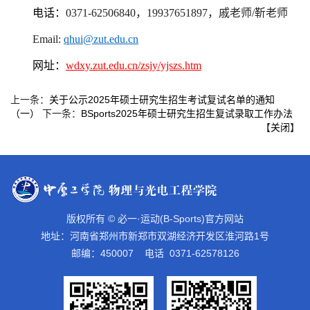
电话：
0371-625
06840，19937651897，戚老师/靳老师
E
mail
:
qhui
@zut.edu.cn
网址：
wdxy.zut.edu.cn/zsjy/yjszs.htm
上一条：
关于公示2025年硕士研究生招生考试复试名单的通知
（一）
下一条：
BSports2025年硕士研究生招生复试录取工作办法
【
关闭
】
版权所有 © 必一·运动(B-Sports)官方网站
地址：河南省郑州市新郑市双湖经济开发区淮河路1号
邮编：450007 电话 0371-62578126