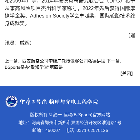
和2009年）等，2014年被德意志研究联合会（DFG）授予
从事高风险项目杰出科学家称号，2022年先后获得国际摩
擦学金奖、Adhesion Society学会卓越奖，国际轮胎技术终
身成就奖。
（通
讯员：戚辉）
上一条：
西安航空公司李继广教授做客公司弘德讲坛
下一条：
BSports举办“致知学堂”第四讲
【
关闭
】
版权所有 © 必一·运动(B-Sports)官方网站
地址：河南省郑州市新郑市双湖经济开发区淮河路1号
邮编：450007 电话 0371-62578126