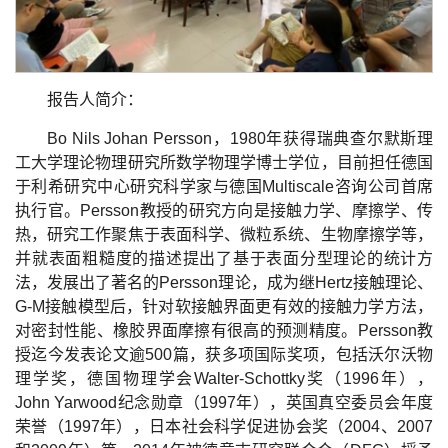
报告人简介：
Bo Nils Johan Persson，1980年获得瑞典查尔默斯理
工大学理论物理研究所数学物理学博士学位，目前担任德国
于利希研究中心研究科学家与德国Multiscale咨询公司首席
执行官。Persson教授的研究方向是接触力学、摩擦学、传
热，研究工作聚焦于表面科学、微粒系统、生物摩擦学等，
并就表面粗糙度的描述提出了基于表面分型理论的统计方
法，发展出了著名的Persson理论，成为继Hertz接触理论、
G-M接触模型后，针对软接触界面更有效的接触力学方法，
对密封性能、橡胶界面摩擦有很高的预测精度。Persson教
授迄今发表论文逾500篇，获多项国际奖项，包括沃尔沃物
理学奖，德国物理学会Walter-Schottky奖（1996年），
John Yarwood纪念勋章（1997年），英国真空委员会年度
荣誉（1997年），日本社会科学促进协会奖（2004、2007